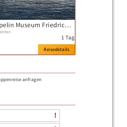
Zeppelin Museum Friedrichshafen
ahrten
1 Tag
Reisedetails
uppenreise anfragen