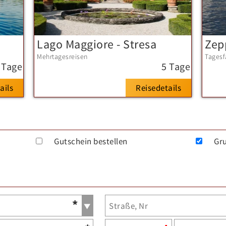
Lago Maggiore - Stresa
Mehrtagesreisen
Tagesf
 Tage
5 Tage
ails
Reisedetails
Gutschein bestellen
Gr