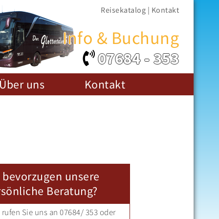
Reisekatalog
|
Kontakt
Info & Buchung
07684 - 353
Über uns
Kontakt
e bevorzugen unsere
rsönliche Beratung?
rufen Sie uns an 07684/ 353 oder