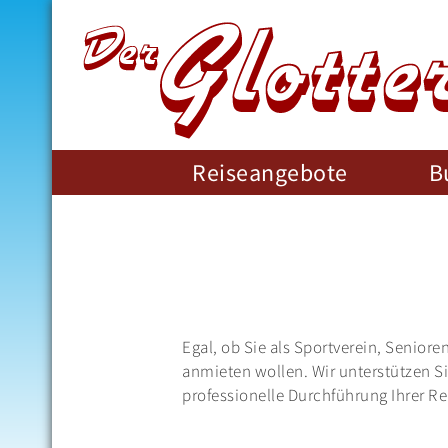
D-79286
Glottertal
,
In den Engematten 4
Reiseangebote
B
E-Mail:
rieder@der-glottertaeler.de
Egal, ob Sie als Sportverein, Seniore
anmieten wollen. Wir unterstützen Si
professionelle Durchführung Ihrer Rei