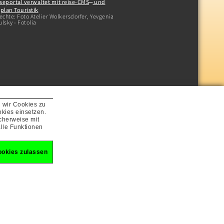
seportal verwaltet mit reise-CMS
und
plan Touristik
echte: Foto Atelier Wolkersdorfer, Yevgenia
lsky - Fotolia
n wir Cookies zu
kies einsetzen.
cherweise mit
lle Funktionen
ookies zulassen