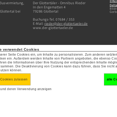
©Rei
 Busvermietung,
Der Glottertäler - Omnibus Rieder
Delta
In den Engematten 4
Bildr
lottertal bei
79286 Glottertal
Gorbu
Buchungs-Tel. 07684 / 353
E-Mail:
rieder@der-glottertaeler.de
www.der-glottertaeler.de
e verwendet Cookies
serer Seite Cookies ein, um Inhalte zu personalisieren. Zum anderen setzte
cken ein. Außerdem werden Inhalte von Partnern angeboten, die ebenso Coo
hren die Informationen über Ihre Nutzung der entsprechenden Inhalte mögli
sammen. Die Deaktivierung von Cookies kann dazu führen, dass Sie nicht a
nutzen können.
 Cookies zulassen
alle C
s und deren Verwendung anzeigen