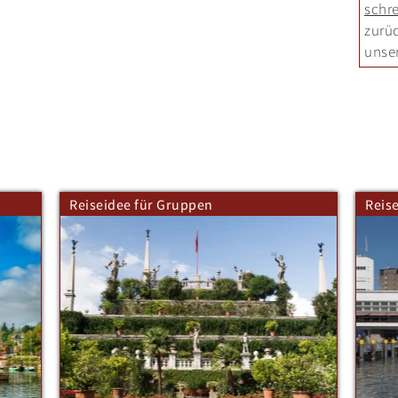
schre
zurü
unse
Reiseidee für Gruppen
Reis