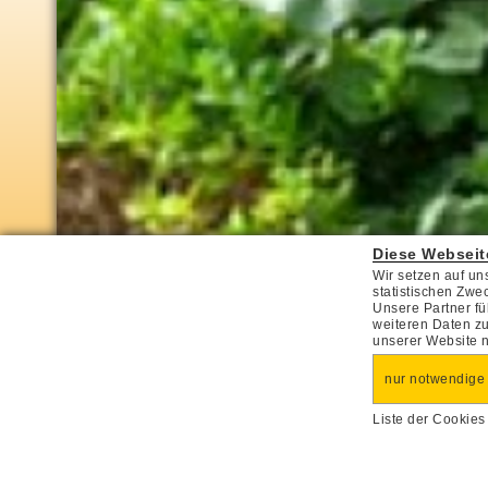
Diese Webseit
Wir setzen auf un
statistischen Zwe
Unsere Partner fü
weiteren Daten zu
unserer Website 
Urlaubsfinder
nur notwendige
erweiterte Suche
Liste der Cookie
Startseite
Reisen
Tagesreisen
Saisonta