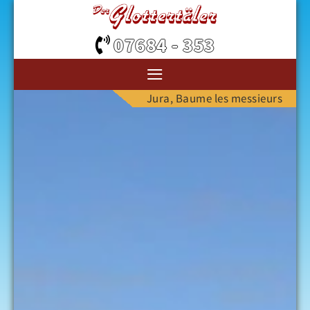
07684 - 353
≡
Jura, Baume les messieurs