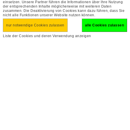
einsetzen. Unsere Partner führen die Informationen über Ihre Nutzung
der entsprechenden Inhalte möglicherweise mit weiteren Daten
zusammen. Die Deaktivierung von Cookies kann dazu führen, dass Sie
nicht alle Funktionen unserer Website nutzen können.
nur notwendige Cookies zulassen
alle Cookies zulassen
Liste der Cookies und deren Verwendung anzeigen
Kreuzfahrt auf dem Fluss
Urlaubsfinder
Doubs
erweiterte Suche
inkl. Mittagessen und Getränke
1
26. Juni 2026 (Fr)
Tag


PDF
Reise finden
99
€