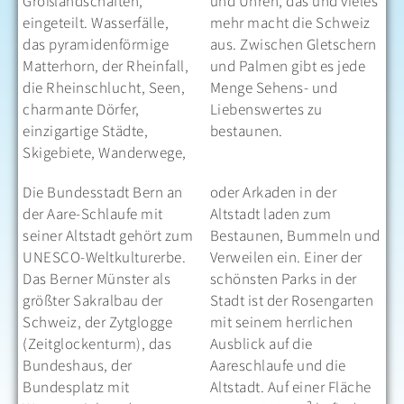
Großlandschaften,
und Uhren, das und vieles
eingeteilt. Wasserfälle,
mehr macht die Schweiz
das pyramidenförmige
aus. Zwischen Gletschern
Matterhorn, der Rheinfall,
und Palmen gibt es jede
die Rheinschlucht, Seen,
Menge Sehens- und
charmante Dörfer,
Liebenswertes zu
einzigartige Städte,
bestaunen.
Skigebiete, Wanderwege,
Die Bundesstadt Bern an
oder Arkaden in der
der Aare-Schlaufe mit
Altstadt laden zum
seiner Altstadt gehört zum
Bestaunen, Bummeln und
UNESCO-Weltkulturerbe.
Verweilen ein. Einer der
Das Berner Münster als
schönsten Parks in der
größter Sakralbau der
Stadt ist der Rosengarten
Schweiz, der Zytglogge
mit seinem herrlichen
(Zeitglockenturm), das
Ausblick auf die
Bundeshaus, der
Aareschlaufe und die
Bundesplatz mit
Altstadt. Auf einer Fläche