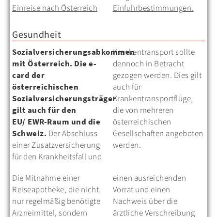
Einreise nach Österreich
Einfuhrbestimmungen.
Gesundheit
Sozialversicherungsabkommen
Krankentransport sollte
mit Österreich. Die e-
dennoch in Betracht
card der
gezogen werden. Dies gilt
österreichischen
auch für
Sozialversicherungsträger
Krankentransportflüge,
gilt auch für den
die von mehreren
EU/ EWR-Raum und die
österreichischen
Schweiz.
Der Abschluss
Gesellschaften angeboten
einer Zusatzversicherung
werden.
für den Krankheitsfall und
Die Mitnahme einer
einen ausreichenden
Reiseapotheke, die nicht
Vorrat und einen
nur regelmäßig benötigte
Nachweis über die
Arzneimittel, sondern
ärztliche Verschreibung