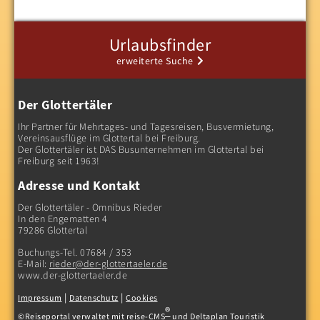
Urlaubsfinder
erweiterte Suche
Der Glottertäler
Ihr Partner für Mehrtages- und Tagesreisen, Busvermietung,
Vereinsausflüge im Glottertal bei Freiburg.
Der Glottertäler ist DAS Busunternehmen im Glottertal bei
Freiburg seit 1963!
Adresse und Kontakt
Reise finden
Der Glottertäler - Omnibus Rieder
In den Engematten 4
79286 Glottertal
Buchungs-Tel. 07684 / 353
E-Mail:
rieder@der-glottertaeler.de
www.der-glottertaeler.de
|
|
Impressum
Datenschutz
Cookies
®
©Reiseportal verwaltet mit reise-CMS
und Deltaplan Touristik