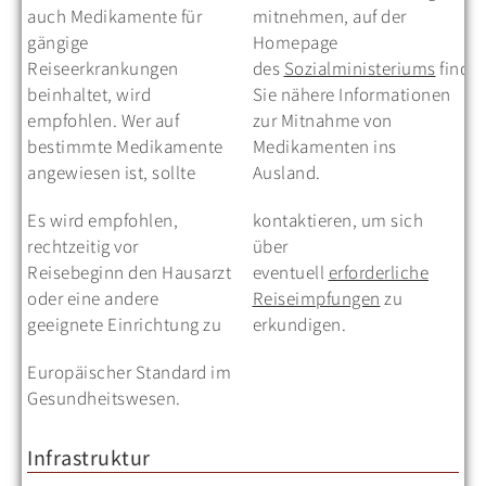
auch Medikamente für
mitnehmen, auf der
gängige
Homepage
Reiseerkrankungen
des
Sozialministeriums
finde
beinhaltet, wird
Sie nähere Informationen
empfohlen. Wer auf
zur Mitnahme von
bestimmte Medikamente
Medikamenten ins
angewiesen ist, sollte
Ausland.
Es wird empfohlen,
kontaktieren, um sich
rechtzeitig vor
über
Reisebeginn den Hausarzt
eventuell
erforderliche
oder eine andere
Reiseimpfungen
zu
geeignete Einrichtung zu
erkundigen.
Europäischer Standard im
Gesundheitswesen.
Infrastruktur