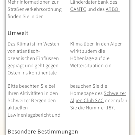
Mehr Informationen zur
Länderdatenbank des
Straßenverkehrsordnung
ÖAMTC
und des
ARBÖ.
finden Sie in der
Umwelt
Das Klima ist im Westen
Klima über. In den Alpen
von atlantisch-
wirkt zudem die
ozeanischen Einflüssen
Höhenlage auf die
geprägt und geht gegen
Wettersituation ein.
Osten ins kontinentale
Bitte beachten Sie bei
besuchen Sie die
Ihren Aktivitäten in den
Homepage des
Schweizer
Schweizer Bergen den
Alpen Club SAC
oder rufen
aktuellen
Sie die Nummer 187.
Lawinenlagebericht
und
Besondere Bestimmungen