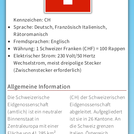
Kennzeichen: CH
Sprache: Deutsch, Französisch Italienisch,
Rätoromanisch
Fremdsprachen: Englisch
Währung: 1 Schweizer Franken (CHF) = 100 Rappen
Elektrischer Strom: 230 Volt/50 Hertz
Wechselstrom, meist dreipolige Stecker
(Zwischenstecker erforderlich)
Allgemeine Information
Die Schweizerische
(CH) der Schweizerischen
Eidgenossenschaft
Eidgenossenschaft
(amtlich) ist ein neutraler
abgeleitet. Aufgegliedert
Binnenstaat in
ist sie in 26 Kantone. An
Zentraleuropa mit einer
die Schweiz grenzen
Fläche von 41.285 km²
Italien, Österreich,