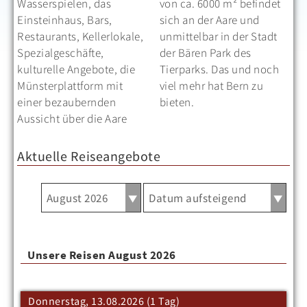
Wasserspielen, das
von ca. 6000 m² befindet
Einsteinhaus, Bars,
sich an der Aare und
Restaurants, Kellerlokale,
unmittelbar in der Stadt
Spezialgeschäfte,
der Bären Park des
kulturelle Angebote, die
Tierparks. Das und noch
Münsterplattform mit
viel mehr hat Bern zu
einer bezaubernden
bieten.
Aussicht über die Aare
Aktuelle Reiseangebote
Unsere Reisen August 2026
Donnerstag, 13.08.2026 (1 Tag)