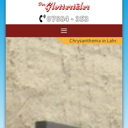
07684 - 353
≡
Chrysanthema in Lahr