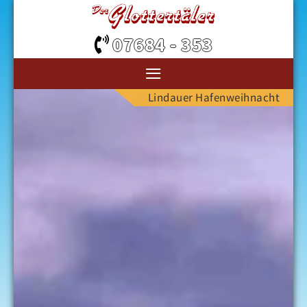
07684 - 353
≡
Lindauer Hafenweihnacht