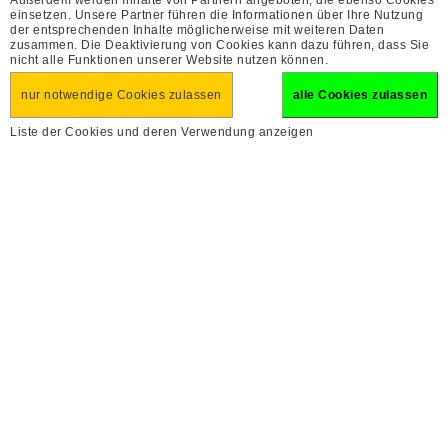
Außerdem werden Inhalte von Partnern angeboten, die ebenso Cookies
einsetzen. Unsere Partner führen die Informationen über Ihre Nutzung
der entsprechenden Inhalte möglicherweise mit weiteren Daten
zusammen. Die Deaktivierung von Cookies kann dazu führen, dass Sie
nicht alle Funktionen unserer Website nutzen können.
nur notwendige Cookies zulassen
alle Cookies zulassen
Liste der Cookies und deren Verwendung anzeigen
Muttertag auf dem Bieler See
Urlaubsfinder
inkl.Schifffahrt und Brunch
erweiterte Suche
1
10. Mai 2026 (So)
Tag


PDF
144
€
Reise finden
ab