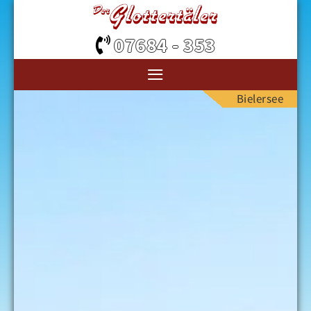
07684 - 353
≡
Bielersee