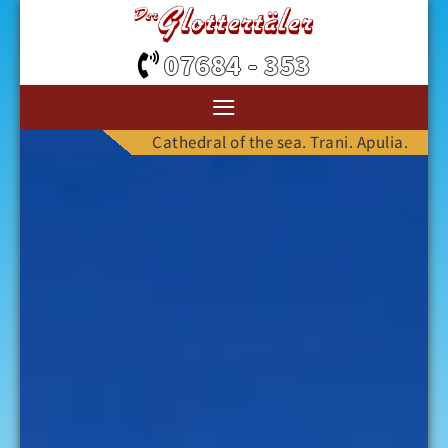
07684 - 353
≡
Cathedral of the sea. Trani. Apulia.