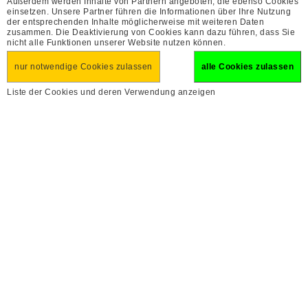
Außerdem werden Inhalte von Partnern angeboten, die ebenso Cookies
einsetzen. Unsere Partner führen die Informationen über Ihre Nutzung
der entsprechenden Inhalte möglicherweise mit weiteren Daten
zusammen. Die Deaktivierung von Cookies kann dazu führen, dass Sie
nicht alle Funktionen unserer Website nutzen können.
nur notwendige Cookies zulassen
alle Cookies zulassen
Liste der Cookies und deren Verwendung anzeigen
Flugreise nach Apulien
Urlaubsfinder
Süditalien in seiner vollen Pracht
erweiterte Suche
8
01. Mär - 08. Mär 2027 (Mo - Mo)
Tage


PDF
1.888
€
Reise finden
ab