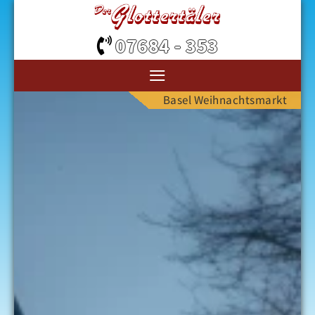
07684 - 353
≡
Basel Weihnachtsmarkt