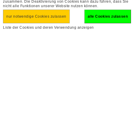
zusammen. Die Deaktivierung von Cookies kann dazu führen, dass Sie
nicht alle Funktionen unserer Website nutzen können.
nur notwendige Cookies zulassen
alle Cookies zulassen
Liste der Cookies und deren Verwendung anzeigen
E-Bike-Reise an die
Urlaubsfinder
Blumenriviera
erweiterte Suche
radeln am Meer
7
20. Sep - 26. Sep 2026 (So - Sa)
Tage


PDF
Reise finden
1.179
€
ab