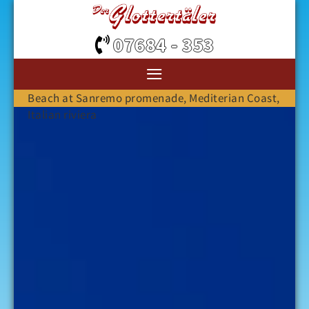
07684 - 353
≡
Beach at Sanremo promenade, Mediterian Coast,
Italian riviera