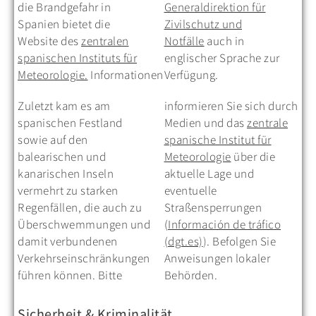
die Brandgefahr in
Generaldirektion für
Spanien bietet die
Zivilschutz und
Website des
zentralen
Notfälle
auch in
spanischen Instituts für
englischer Sprache zur
Meteorologie.
Informationen
Verfügung.
Zuletzt kam es am
informieren Sie sich durch
spanischen Festland
Medien und das
zentrale
sowie auf den
spanische Institut für
balearischen und
Meteorologie
über die
kanarischen Inseln
aktuelle Lage und
vermehrt zu starken
eventuelle
Regenfällen, die auch zu
Straßensperrungen
Überschwemmungen und
(
Información de tráfico
damit verbundenen
(dgt.es)
). Befolgen Sie
Verkehrseinschränkungen
Anweisungen lokaler
führen können. Bitte
Behörden.
Sicherheit & Kriminalität