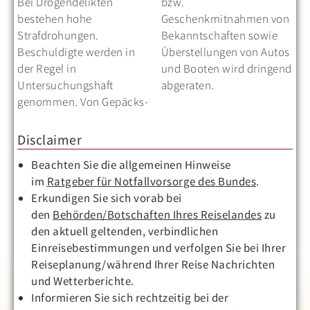
Bei Drogendelikten
bzw.
bestehen hohe
Geschenkmitnahmen von
Strafdrohungen.
Bekanntschaften sowie
Beschuldigte werden in
Überstellungen von Autos
der Regel in
und Booten wird dringend
Untersuchungshaft
abgeraten.
genommen. Von Gepäcks-
Disclaimer
Beachten Sie die allgemeinen Hinweise
im
Ratgeber für Notfallvorsorge des Bundes
.
Erkundigen Sie sich vorab bei
den
Behörden/Botschaften Ihres Reiselandes
zu
den aktuell geltenden, verbindlichen
Einreisebestimmungen und verfolgen Sie bei Ihrer
Reiseplanung/während Ihrer Reise Nachrichten
und Wetterberichte.
Informieren Sie sich rechtzeitig bei der