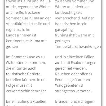
sowie in Ceuta und Melilla
zwischen Sommer und
milde, regenreiche Winter
Winter und niedriger
und heiße, trockene
Luftfeuchtigkeit
Sommer. Das Klima an der
vorherrschend. Auf den
Atlantikküste ist mild und
Kanarischen Inseln
regnerisch. Im
ganzjährig
Landesinneren ist
frühlingshaft warm mit
kontinentales Klima mit
geringen
großen
Temperaturschwankungen.
Im Sommer kann es zu
und in einzelnen Fällen
Waldbränden kommen,
auch mit Evakuierungen
die mitunter auch
gerechnet werden.
touristische Gebiete
Rauchen oder offenes
betreffen können. In der
Feuer in gefährdeten
Folge muss mit
Waldgebieten ist
Verkehrsbehinderungen
strengstens verboten.
Einen laufend aktuellen
Bränden und richtigem