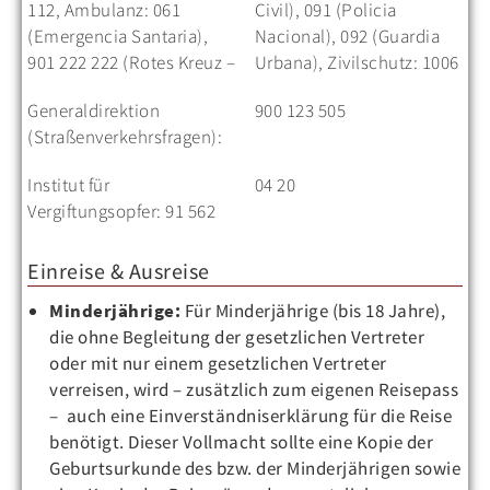
112, Ambulanz: 061
Civil), 091 (Policia
(Emergencia Santaria),
Nacional), 092 (Guardia
901 222 222 (Rotes Kreuz –
Urbana), Zivilschutz: 1006
Generaldirektion
900 123 505
(Straßenverkehrsfragen):
Institut für
04 20
Vergiftungsopfer: 91 562
Einreise & Ausreise
Minderjährige:
Für Minderjährige (bis 18 Jahre),
die ohne Begleitung der gesetzlichen Vertreter
oder mit nur einem gesetzlichen Vertreter
verreisen, wird – zusätzlich zum eigenen Reisepass
– auch eine Einverständniserklärung für die Reise
benötigt. Dieser Vollmacht sollte eine Kopie der
Geburtsurkunde des bzw. der Minderjährigen sowie