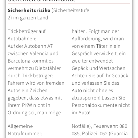
Sicherheitsrisiko
(Sicherheitsstufe
2) im ganzen Land.
Trickbetrüger auf
halten. Folgt man der
Autobahnen:
Aufforderung, wird man
Auf der Autobahn A7
von einem Täter in ein
zwischen Valencia und
Gespräch verwickelt, ein
Barcelona kommt es
zweiter entwendet
vermehrt zu Diebstählen
Gepäck und Wertsachen.
durch Trickbetrüger:
Achten Sie auf Ihr Gepäck
Fahrern wird von fremden
und verlassen Sie das
Autos ein Zeichen
Auto nicht ohne es
gegeben, dass etwas mit
abzusperren! Lassen Sie
ihrem PKW nicht in
Personaldokumente nicht
Ordnung sei, man möge
im Auto!
Allgemeine
Notfälle), Feuerwehr: 080
Notrufnummer:
085, Polizei: 062 (Guardia