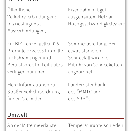
Öffentliche
Eisenbahn mit gut
Verkehrsverbindungen:
ausgebautem Netz an
Inlandsflugnetz,
Hochgeschwindigkeitsverbin
Busverbindungen,
Für KfZ-Lenker gelten 0,5
Sommerbereifung. Bei
Promille bzw. 0,3 Promille
etwas stärkerem
für Fahranfänger und
Schneefall wird die
Berufsfahrer. Im Leihautos
Mitfuhr von Schneeketten
verfügen nur über
angeordnet.
Mehr Informationen zur
Länderdatenbank
Straßenverkehrsordnung
des
ÖAMTC
und
finden Sie in der
des
ARBÖ.
Umwelt
An der Mittelmeerküste
Temperaturunterschieden