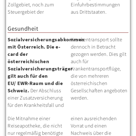
Zollgebiet, noch zum
Einfuhrbestimmungen
Steuergebiet der
aus Drittstaaten.
Gesundheit
Sozialversicherungsabkommen
Krankentransport sollte
mit Österreich. Die e-
dennoch in Betracht
card der
gezogen werden. Dies gilt
österreichischen
auch für
Sozialversicherungsträger
Krankentransportflüge,
gilt auch für den
die von mehreren
EU/ EWR-Raum und die
österreichischen
Schweiz.
Der Abschluss
Gesellschaften angeboten
einer Zusatzversicherung
werden.
für den Krankheitsfall und
Die Mitnahme einer
einen ausreichenden
Reiseapotheke, die nicht
Vorrat und einen
nur regelmäßig benötigte
Nachweis über die