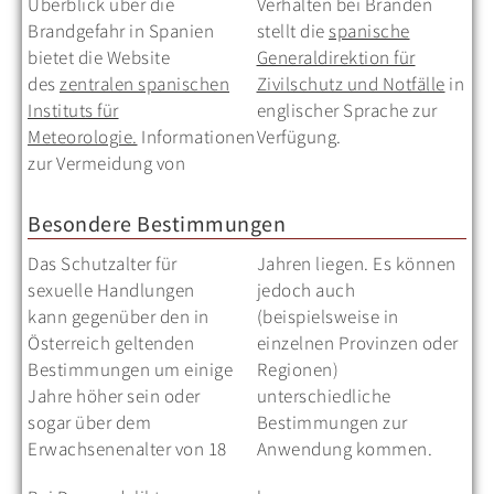
Überblick über die
Verhalten bei Bränden
Brandgefahr in Spanien
stellt die
spanische
bietet die Website
Generaldirektion für
des
zentralen spanischen
Zivilschutz und Notfälle
in
Instituts für
englischer Sprache zur
Meteorologie.
Informationen
Verfügung.
zur Vermeidung von
Besondere Bestimmungen
Das Schutzalter für
Jahren liegen. Es können
sexuelle Handlungen
jedoch auch
kann gegenüber den in
(beispielsweise in
Österreich geltenden
einzelnen Provinzen oder
Bestimmungen um einige
Regionen)
Jahre höher sein oder
unterschiedliche
sogar über dem
Bestimmungen zur
Erwachsenenalter von 18
Anwendung kommen.