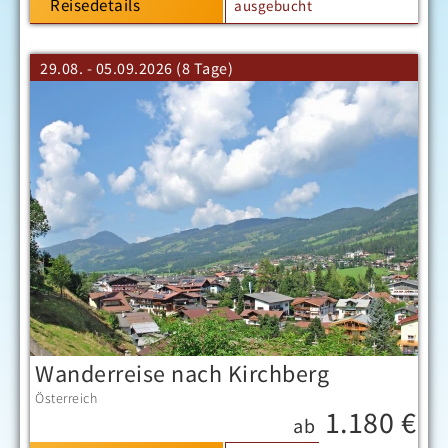
Reisedetails
ausgebucht
29.08. - 05.09.2026 (8 Tage)
Wanderreise nach Kirchberg
Österreich
1.180 €
ab