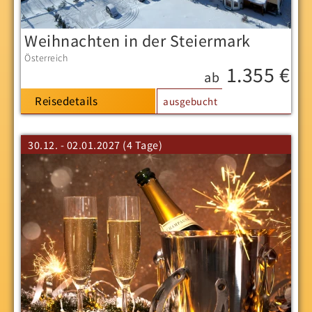
Weihnachten in der Steiermark
Österreich
1.355 €
ab
Reisedetails
ausgebucht
30.12. - 02.01.2027 (4 Tage)